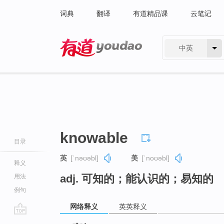
词典
翻译
有道精品课
云笔记
中英
有道 - 网易旗下搜索
knowable
目录
英
[ˈnəʊəbl]
美
[ˈnoʊəbl]
释义
adj. 可知的；能认识的；易知的
用法
例句
网络释义
英英释义
go