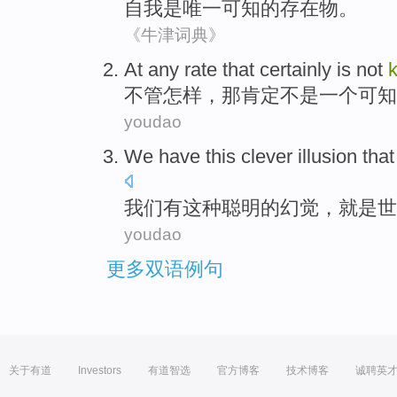
自我
是
唯一
可知
的
存在物
。
《牛津词典》
At any
rate
that
certainly
is not
不管
怎样，
那
肯定
不是
一
个
可知
youdao
We
have
this
clever
illusion
that
我们
有
这种
聪明的
幻觉
，
就是
世
youdao
更多双语例句
关于有道
Investors
有道智选
官方博客
技术博客
诚聘英