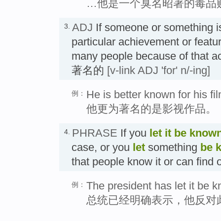
…他是一个臭名昭著的毒品
ADJ
If someone or something 
3.
particular achievement or featur
many people because of that ac
著名的
[v-link ADJ 'for' n/-ing]
He is better known for his f
例：
他更为著名的是影视作品。
PHRASE
If you
let it be know
4.
case, or you
let
something
be 
that people know it or can fin
The president has let it be k
例：
总统已经明确表示，他反对