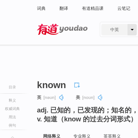
词典
翻译
有道精品课
云笔记
中英
有道 - 网易旗下搜索
known
目录
英
[nəʊn]
美
[noʊn]
释义
adj. 已知的，已发现的；知名的
权威词典
用法
v. 知道（know 的过去分词形式）
例句
网络释义
专业释义
英英释义