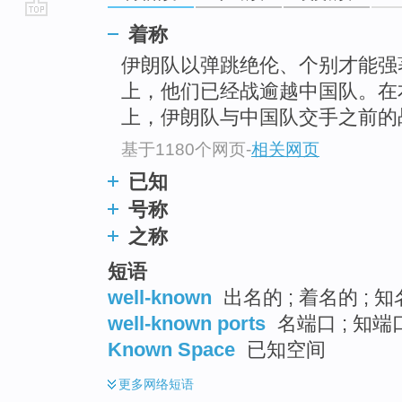
go
着称
top
伊朗队以弹跳绝伦、个别才能强
上，他们已经战逾越中国队。在本次落选赛
上，伊朗队与中国队交手之前的战绩(
基于1180个网页
-
相关网页
已知
号称
之称
短语
well-known
出名的 ; 着名的 ; 知
well-known ports
名端口 ; 知端
Known Space
已知空间
更多
网络短语