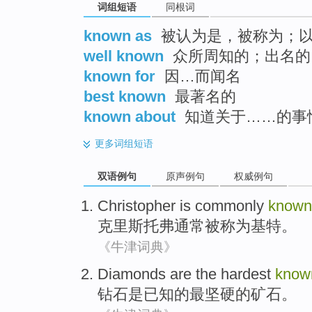
词组短语
同根词
known as
被认为是，被称为；
well known
众所周知的；出名的
known for
因…而闻名
best known
最著名的
known about
知道关于……的事
更多
词组短语
双语例句
原声例句
权威例句
Christopher
is commonly
known
克里斯托弗
通常
被
称为
基特
。
《牛津词典》
Diamonds
are
the hardest
know
钻石
是
已知
的
最
坚硬的矿石。