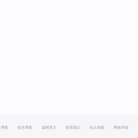
方博客
技术博客
诚聘英才
联系我们
站点地图
网络举报