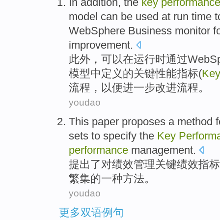
In addition
,
the
key
performanc
model
can be
used
at
run
time
t
WebSphere
Business
monitor
f
improvement.
此外
，
可以
在
运行
时
通过
WebSp
模型
中
定义
的
关键
性能
指标
(
Ke
流程
，
以便
进一步改进流程。
youdao
This paper proposes
a
method
f
sets
to
specify
the
Key
Perform
performance
management
.
提出
了
对
绩效
管理
关键
绩效
指标
繁
集
的
一种
方法
。
youdao
更多双语例句