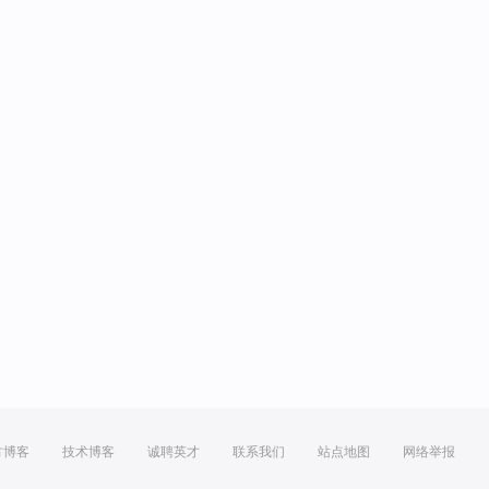
方博客
技术博客
诚聘英才
联系我们
站点地图
网络举报