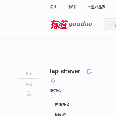
词典
翻译
有道精品课
中
有道 - 网易旗下搜索
lap shaver
目录
释义
削匀机
go
网络释义
top
削匀机