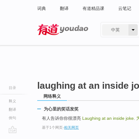
词典
翻译
有道精品课
云笔记
中英
有道 - 网易旗下搜索
laughing at an inside j
目录
网络释义
释义
为心里的笑话发笑
翻译
例句
有人告诉你你很漂亮
Laughing at an inside joke
.
基于1个网页
-
相关网页
go