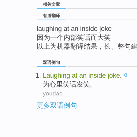
相关文章
top
有道翻译
laughing at an inside joke
因为一个内部笑话而大笑
以上为机器翻译结果，长、整句
双语例句
Laughing
at
an
inside
joke
.
为
心里
笑话发笑
。
youdao
更多双语例句