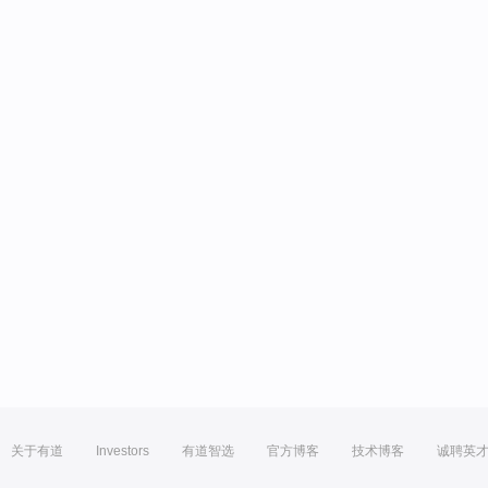
关于有道
Investors
有道智选
官方博客
技术博客
诚聘英