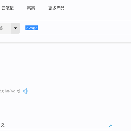
云笔记
惠惠
更多产品
英
dʒˌlæˈvɑːʒ]
释义