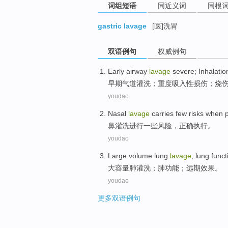
词组短语
同近义词
同根
gastric lavage
[医]洗胃
双语例句
权威例句
Early
airway
lavage
severe;
Inhalatio
早期
气道
灌洗
；
重度吸入性
损伤
；
烧
youdao
Nasal
lavage
carries
few
risks
when
鼻
灌洗
进行
一些
风险
，
正确
执行
。
youdao
Large
volume
lung
lavage
; lung
funct
大
容量
肺
灌洗
；肺
功能
；
远期
效果
。
youdao
更多双语例句