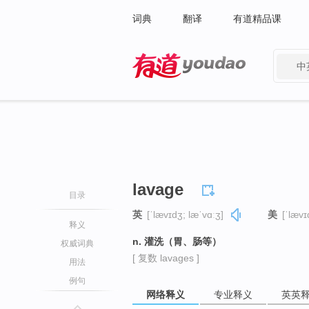
词典
翻译
有道精品课
中
有道 - 网易旗下搜索
lavage
目录
英
[ˈlævɪdʒ; læˈvɑːʒ]
美
[ˈlævɪ
释义
n. 灌洗（胃、肠等）
权威词典
[ 复数 lavages ]
用法
例句
网络释义
专业释义
英英