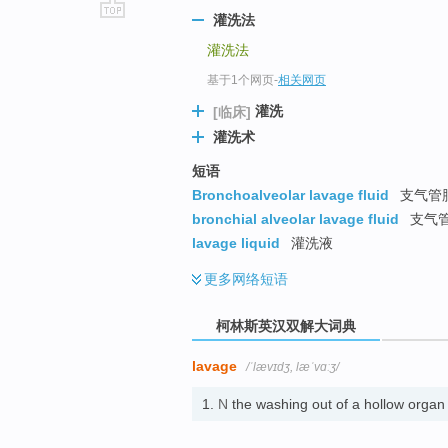
灌洗法
go
灌洗法
top
基于1个网页
-
相关网页
灌洗
[临床]
灌洗术
短语
Bronchoalveolar lavage fluid
支气管肺
bronchial alveolar lavage fluid
支气
lavage liquid
灌洗液
更多
网络短语
柯林斯英汉双解大词典
lavage
/ˈlævɪdʒ, læˈvɑːʒ/
1.
N
the washing out of a hollow organ