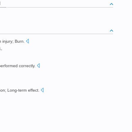
词
n
injury
;
Burn
.
伤
。
performed
correctly
.
ion
;
Long-term
effect
.