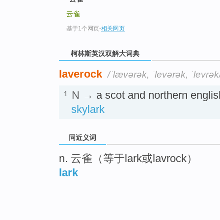
go
top
云雀
基于1个网页
-
相关网页
柯林斯英汉双解大词典
laverock
/ˈlævərək, ˈlevərək, ˈlevrək
N
→ a scot and northern english
1.
skylark
同近义词
n. 云雀（等于lark或lavrock）
lark