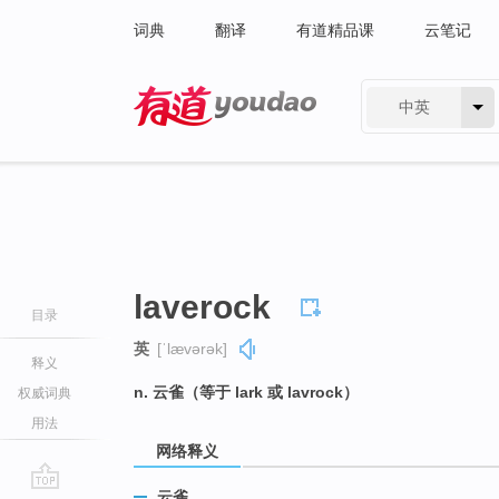
词典
翻译
有道精品课
云笔记
中英
有道 - 网易旗下搜索
laverock
目录
英
[ˈlævərək]
释义
n. 云雀（等于 lark 或 lavrock）
权威词典
用法
网络释义
云雀