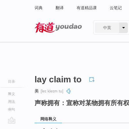
词典
翻译
有道精品课
云笔记
中英
有道 - 网易旗下搜索
lay claim to
目录
美
[leɪ kleɪm tu]
释义
声称拥有：宣称对某物拥有所有
用法
例句
网络释义
go