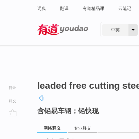
词典
翻译
有道精品课
云笔记
中英
有道 - 网易旗下搜索
leaded free cutting ste
目录
释义
含铅易车钢；铅快现
go
top
网络释义
专业释义