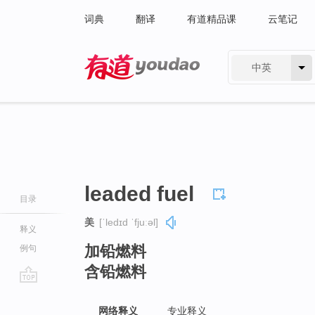
词典
翻译
有道精品课
云笔记
中英
有道 - 网易旗下搜索
leaded fuel
目录
美
[ˈledɪd ˈfjuːəl]
释义
加铅燃料
例句
含铅燃料
go
top
网络释义
专业释义