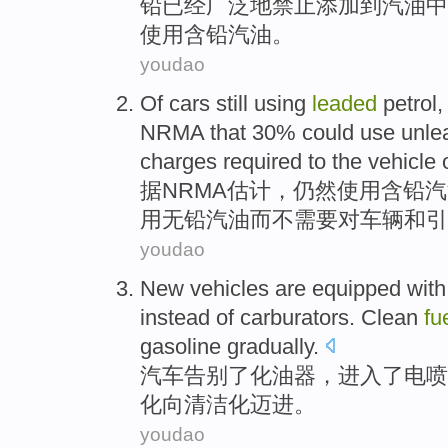
铅
已经
广泛
地
禁止添加
到
汽油
中
使用
含
铅
汽油。
youdao
Of
cars
still
using
leaded
petrol
,
NRMA
that 30%
could
use
unle
charges
required to
the
vehicle
据
NRMA
估计
，
仍然
使用
含
铅
汽
用
无铅汽油而
不
需要
对
车辆
和
引
youdao
New
vehicles
are
equipped
with
instead of carburators. Clean
fu
gasoline
gradually
.
汽车
告别
了化油器
，进入了电喷
化
向清洁化
迈进。
youdao