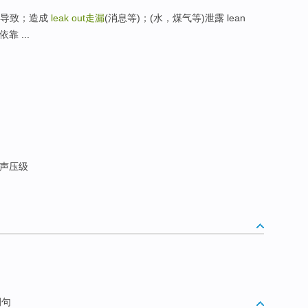
往；导致；造成
leak out
走漏
(消息等)；(水，煤气等)泄露 lean
 ...
声压级
例句