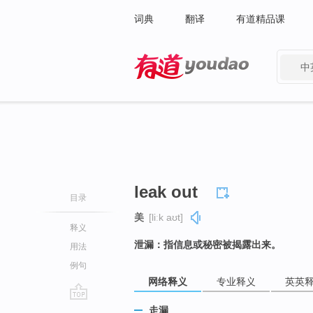
词典
翻译
有道精品课
中
有道 - 网易旗下搜索
leak out
目录
美
[liːk aʊt]
释义
泄漏：指信息或秘密被揭露出来。
用法
例句
网络释义
专业释义
英英
go
走漏