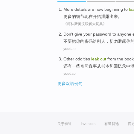
More
details
are now
beginning to
le
更多
的
细节
现在
开始
泄露
出来
。
《柯林斯英汉双解大词典》
Don't
give
your
password
to
anyone e
不要
把
你
的
密码
给
别人
，
切勿
泄露
你
youdao
Other
oddities
leak
out
from
the book
还有
一些奇闻逸事
从
书本
和
回忆录
中
youdao
更多双语例句
关于有道
Investors
有道智选
官