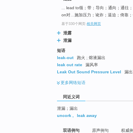
top
... lead to领；带；导向；通向；通
on对…施加压力；讹诈；逼迫；倚靠；依靠
基于330个网页
-
相关网页
泄露
泄漏
短语
leak-out
跑火 ; 熔液漏出
leak out rate
漏风率
Leak Out Sound Pressure Level
漏出
更多
网络短语
同近义词
泄漏；漏出
uncork
,
leak away
双语例句
原声例句
权威