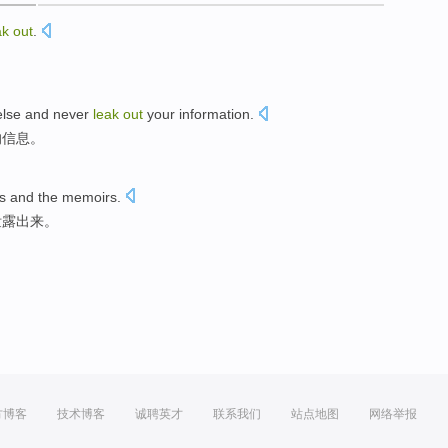
ak
out
.
lse
and
never
leak
out
your
information
.
的
信息
。
s
and
the memoirs
.
泄露
出来
。
方博客
技术博客
诚聘英才
联系我们
站点地图
网络举报