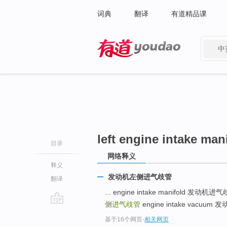
词典
翻译
有道精品课
中
有道 - 网易旗下搜索
left engine intake man
目录
网络释义
释义
发动机左侧进气歧管
翻译
... engine intake manifold 发
侧进气歧管
engine intake vacuum
go
基于16个网页
-
相关网页
top