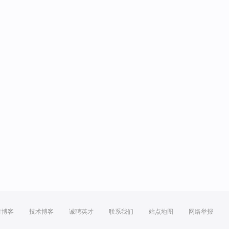
方博客
技术博客
诚聘英才
联系我们
站点地图
网络举报