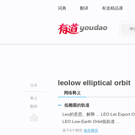
词典
翻译
有道精品课
中
有道 - 网易旗下搜索
leolow elliptical orbit
目录
网络释义
释义
低椭圆的轨道
翻译
Leo的意思、解释 ... LEO:Let Export Or
LEO:Low-Earth Orbit低轨道 ...
go
基于6个网页
-
相关网页
top