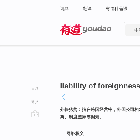
词典
翻译
有道精品课
中
有道 - 网易旗下搜索
liability of foreignnes
目录
释义
外籍劣势：指在跨国经营中，外国公司相
离、制度差异等因素。
go
top
网络释义