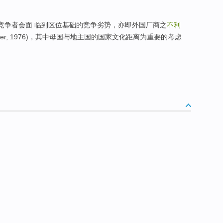
地竞争者会面 临到区位基础的竞争劣势，亦即外国厂商之
不利
Hymer, 1976)，其中母国与地主国的国家文化距离为重要的考虑