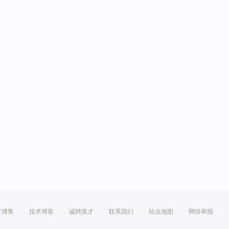
方博客
技术博客
诚聘英才
联系我们
站点地图
网络举报