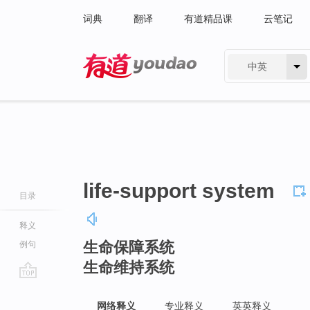
词典
翻译
有道精品课
云笔记
中英
有道 - 网易旗下搜索
life-support system
目录
释义
生命保障系统
例句
生命维持系统
go
top
网络释义
专业释义
英英释义