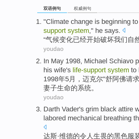
双语例句
权威例句
"
Climate
change
is beginning
t
support
system
,"
he
says
.
“
气候
变化
已经
开始
破坏
我们
自
youdao
In
May
1998,
Michael
Schiavo p
his
wife
's
life-support
system
to
1998年
5
月，
迈克尔
"
舒
阿佛请
妻子
生命
的
系统
。
youdao
Darth
Vader
's
grim
black
attire
w
labored
mechanical
breathing
t
达斯·
维
德
的
令人生畏
的
黑色
服