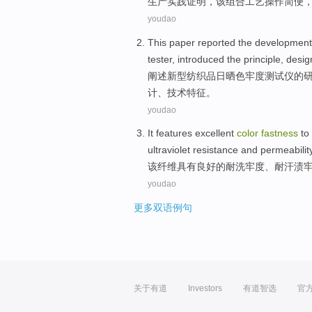
生产
实践
证明
，
该
组合
工艺
操作
简便
youdao
This paper
reported
the development
tester
,
introduced
the
principle
,
desig
阐述
新型
纺织品
日晒色
牢度
测试仪
的
计
、技术特征。
youdao
It
features excellent
color
fastness
to
ultraviolet
resistance
and
permeabilit
该
纤维
具有
良好的耐
洗
牢度
、耐
汗渍
youdao
更多双语例句
关于有道
Investors
有道智选
官