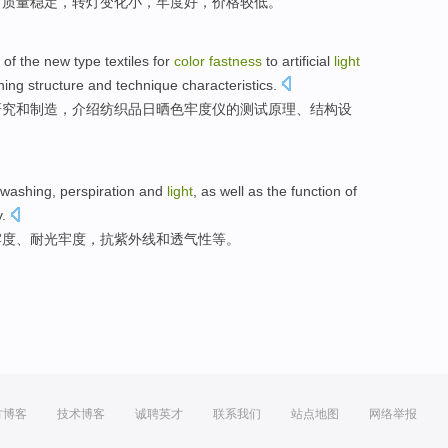
，
质量
稳定
，转
灯
变化
小
，
牢度
好
，
价格
较低
。
of the
new type
textiles for
color
fastness
to artificial
light
ning
structure
and
technique
characteristics
.
研究
和制造，
介绍
纺织品日晒
色
牢度仪
的测试
原理
、
结构
设
washing
,
perspiration
and
light
, as well as the function of
y
.
牢度、耐
光
牢度，
抗紫外线
和透气性等。
方博客
技术博客
诚聘英才
联系我们
站点地图
网络举报