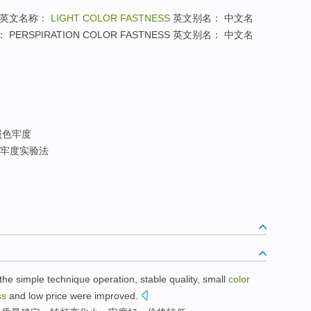
 英文名称：
LIGHT COLOR FASTNESS
英文别名： 中文名
RSPIRATION COLOR FASTNESS 英文别名： 中文名
照色牢度
牢度实验法
the
simple
technique
operation
,
stable
quality
,
small
color
ss
and
low
price
were improved.