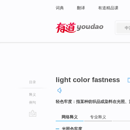
词典
翻译
有道精品课
中
有道 - 网易旗下搜索
light color fastness
目录
释义
轻色牢度：指某种纺织品或染料在光照、
例句
网络释义
专业释义
go
top
光照色牢度