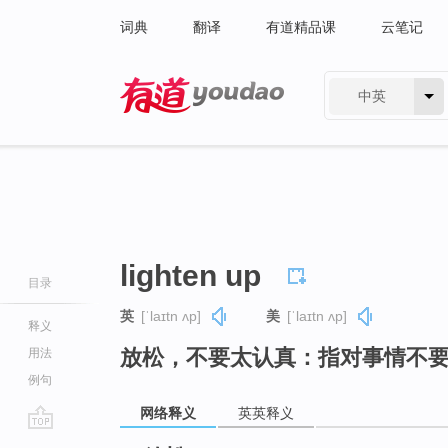
词典
翻译
有道精品课
云笔记
中英
有道 - 网易旗下搜索
lighten up
目录
英
[ˈlaɪtn ʌp]
美
[ˈlaɪtn ʌp]
释义
放松，不要太认真：指对事情不
用法
例句
网络释义
英英释义
go