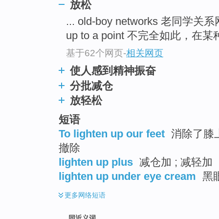
放松
top
... old-boy networks 老同学关
up to a point 不完全如此，在某
基于62个网页
-
相关网页
使人感到精神振奋
分批减仓
放轻松
短语
To lighten up our feet
消除了膝上
撤除
lighten up plus
减仓加 ; 减轻加
lighten up under eye cream
黑
更多
网络短语
同近义词