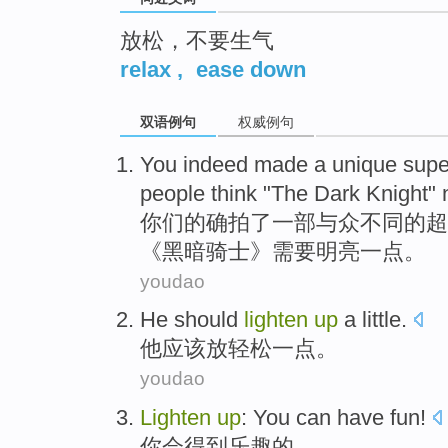
放松，不要生气
relax
,
ease down
双语例句
权威例句
You
indeed
made
a
unique
supe
people
think
"The
Dark
Knight
"
你们
的确
拍了
一部
与众不同的
超
《
黑暗
骑士
》
需要
明亮
一点。
youdao
He
should
lighten
up
a little
.
他
应该
放
轻松一点。
youdao
Lighten
up
:
You
can
have
fun
!
你
会
得到
乐趣
的。