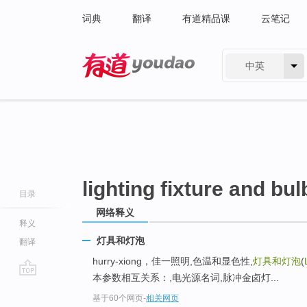
词典
翻译
有道精品课
云笔记
中英
有道 - 网易旗下搜索
lighting fixture and bul
目录
网络释义
释义
灯具和灯泡
翻译
hurry-xiong，佳一照明,色温和显色性,
灯具和灯泡
(
本参数相互关系：,电光源名词,脉冲金卤灯...
go
基于60个网页
-
相关网页
top