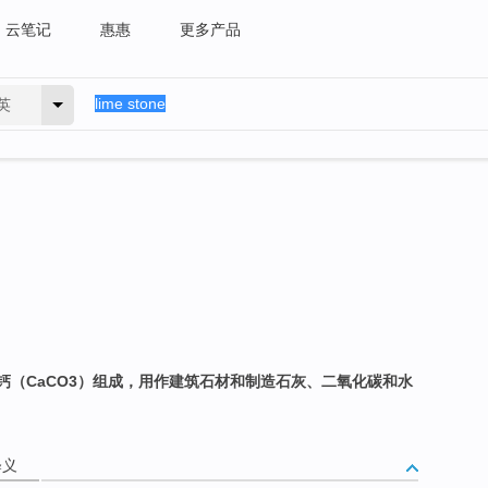
云笔记
惠惠
更多产品
英
钙（CaCO3）组成，用作建筑石材和制造石灰、二氧化碳和水
释义