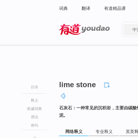
词典
翻译
有道精品课
中
有道 - 网易旗下搜索
lime stone
目录
释义
石灰石：一种常见的沉积岩，主要由碳酸
权威词典
泥。
用法
例句
网络释义
专业释义
英英