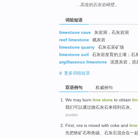
…高耸的石灰岩峭壁。
词组短语
limestone cave
灰岩洞，石灰岩洞
reef limestone
礁灰岩
limestone quarry
石灰石采矿场
limestone soil
石灰岩发育的土壤；石
argillaceous limestone
泥质灰岩，泥
更多
词组短语
双语例句
权威例句
We
may
burn
lime
stone
to
obtain
li
我们
可以
通过烧
石灰石
来
得到
石灰
。
youdao
First
,
ore is
mixed
with
coke
and
lim
先
把
铁矿石
和
焦碳
、
石灰石
混合在一