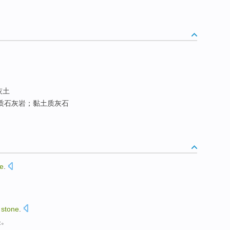
灰土
质石灰岩；黏土质灰石
me
.
e
stone
.
起。