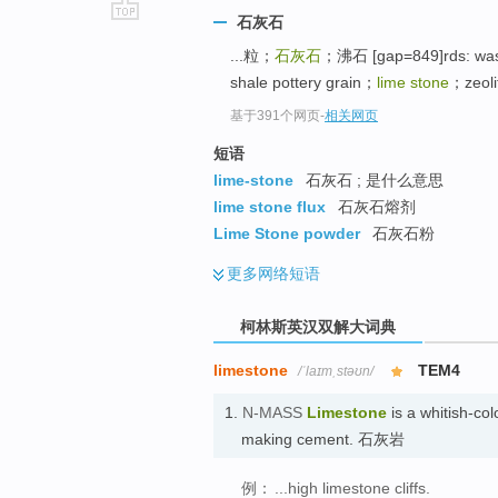
石灰石
go
...粒；
石灰石
；沸石 [gap=849]rds: wast
top
shale pottery grain；
lime stone
；zeolit
基于391个网页
-
相关网页
短语
lime-stone
石灰石 ; 是什么意思
lime stone flux
石灰石熔剂
Lime Stone powder
石灰石粉
更多
网络短语
柯林斯英汉双解大词典
limestone
TEM4
/ˈlaɪmˌstəʊn/
1.
N-MASS
Limestone
is a whitish-col
making cement. 石灰岩
例：
...high limestone cliffs.