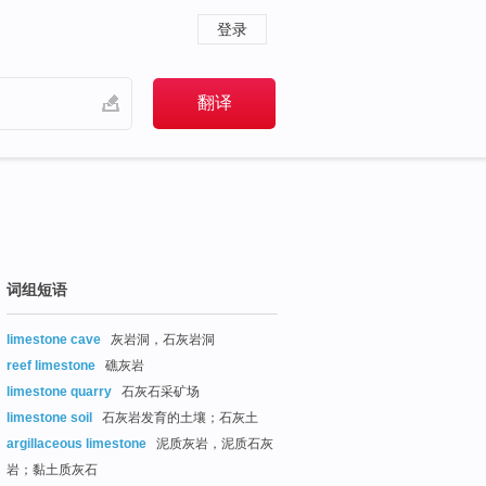
登录
词组短语
limestone cave
灰岩洞，石灰岩洞
reef limestone
礁灰岩
limestone quarry
石灰石采矿场
limestone soil
石灰岩发育的土壤；石灰土
argillaceous limestone
泥质灰岩，泥质石灰
岩；黏土质灰石