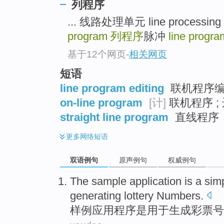
列程序
... 线路处理单元 line processing
program
列程序
脉冲
line progra
基于12个网页
-
相关网页
短语
line program editing
联机程序
on-line program
[计]
联机程序 ;
straight line program
直线程序
更多
网络短语
双语例句
原声例句
权威例句
The sample
application
is
a
sim
generating
lottery
Numbers
.
样
例
应用程序
是
用于
生成
彩票
号