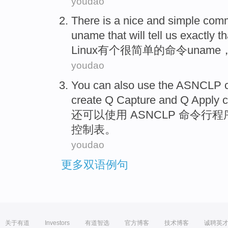
youdao
There is
a
nice and
simple
com
uname
that
will
tell
us
exactly th
Linux
有
个
很
简单
的
命令
uname
youdao
You can
also
use
the
ASNCLP
create
Q
Capture
and
Q
Apply
c
还
可以
使用
ASNCLP
命令行
程
控制
表
。
youdao
更多双语例句
关于有道
Investors
有道智选
官方博客
技术博客
诚聘英