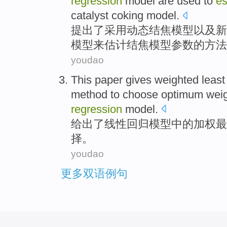
regression
model are used
to
es
catalyst coking model.
提出
了采用
动态
结焦
模型
以及
新
模型
来
估计
结焦模型
参数
的方法
youdao
This paper
gives
weighted
least
method to
choose
optimum
wei
regression
model
.
给出了
线性
回归
模型
中的
加权
最
择
。
youdao
更多双语例句