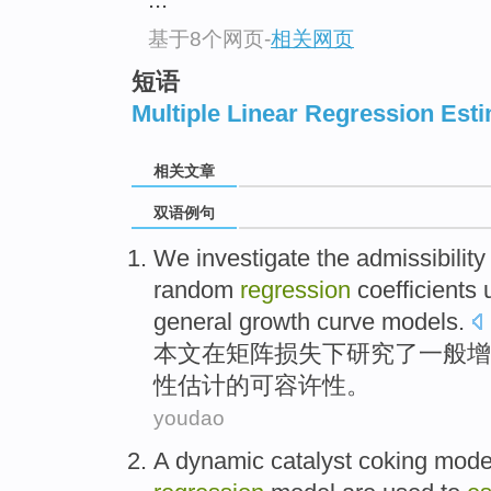
基于8个网页
-
相关网页
短语
Multiple Linear Regression Est
相关文章
双语例句
We
investigate
the
admissibility
random
regression
coefficients
general
growth
curve
models
.
本文
在
矩阵
损失
下
研究
了
一般
增
性
估计
的
可容许性
。
youdao
A
dynamic
catalyst
coking
mode