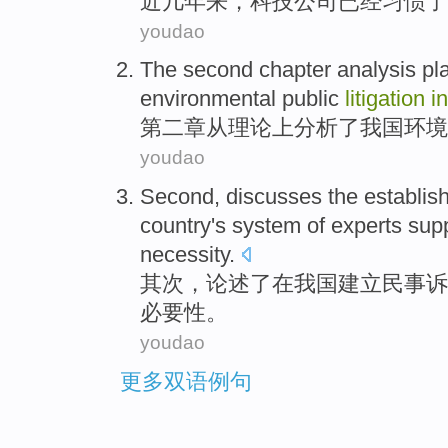
近几年
来，
科技
公司
已经
习惯
了
youdao
The second
chapter
analysis
pla
environmental
public
litigation
in
第二
章
从
理论上
分析
了我国
环境
youdao
Second
,
discusses
the
establis
country's
system
of
experts
sup
necessity
.
其次
，
论述了
在
我国
建立
民事
诉
必要性
。
youdao
更多双语例句