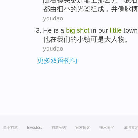
随着
镜头
更加
靠近
那团
光
，
我
看
都
由
细小
的
光斑组成，并像
脉搏
youdao
He
is
a
big
shot
in
our
little
town
他
在
我们
的
小镇
可是
大人物
。
youdao
更多双语例句
关于有道
Investors
有道智选
官方博客
技术博客
诚聘英