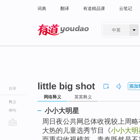
词典
翻译
有道精品课
云笔记
中英
有道 - 网易旗下搜索
little big shot
添加
目录
网络释义
英英释义
释义
小小大明星
例句
周日夜公共网总体收视较上周略
大热的儿童选秀节目《
小小大明
go
top
而重归收视榜首。青春既然是不