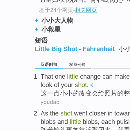
基于24个网页
-
相关网页
小小大人物
小救星
短语
Little Big Shot - Fahrenheit
小
双语例句
权威例句
That
one
little
change
can
make
look
of
your
shot
.
这
一点
小小的
改变
会
给
照片
的
整
youdao
As the
shot
went closer
in towa
blobs
and
little
blobs,
each
puls