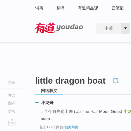
词典
翻译
有道精品课
云笔记
中英
有道 - 网易旗下搜索
little dragon boat
目录
网络释义
释义
小龙舟
翻译
例句
... 半个月亮爬上来 (Up The Half-Moon Goes)
小
moon ...
基于174个网页
-
相关网页
go