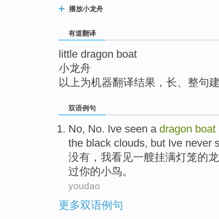
top
播放小龙舟
有道翻译
little dragon boat
小龙舟
以上为机器翻译结果，长、整句
双语例句
No
, No. Ive
seen
a
dragon
boat
the
black clouds
,
but
Ive
never
没有
，
我
看见
一
艘
挂满
灯笼的
龙
过
你
的
小鸟
。
youdao
更多双语例句