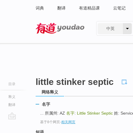
词典
翻译
有道精品课
云笔记
中英
有道 - 网易旗下搜索
little stinker septic
目录
网络释义
释义
名字
翻译
... 所属州: AZ
名字
:
Little Stinker Septic
姓: Service
基于8个网页
-
相关网页
go
top
短语