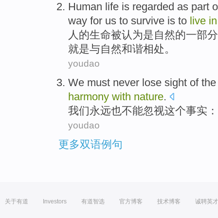
Human
life
is regarded
as
part o
way
for
us
to
survive
is
to
live
i
人
的
生命
被
认为是
自然
的
一部分
就是
与
自然
和谐
相处。
youdao
We
must never
lose sight
of
the
harmony
with
nature
.
我们
永远
也不能
忽视
这个
事实
：
youdao
更多双语例句
关于有道
Investors
有道智选
官方博客
技术博客
诚聘英