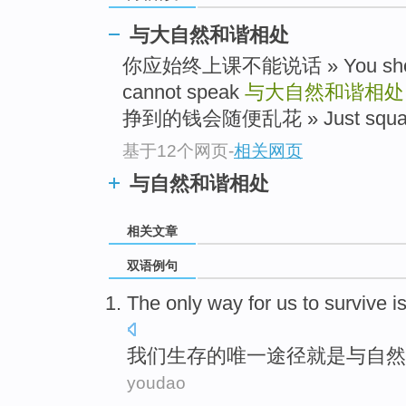
与大自然和谐相处
你应始终上课不能说话 » You should 
cannot speak
与大自然和谐相处
挣到的钱会随便乱花 » Just squanderi
基于12个网页
-
相关网页
与自然和谐相处
相关文章
双语例句
The only
way
for
us
to
survive
i
我们
生存
的
唯一
途径
就是
与
自然
youdao