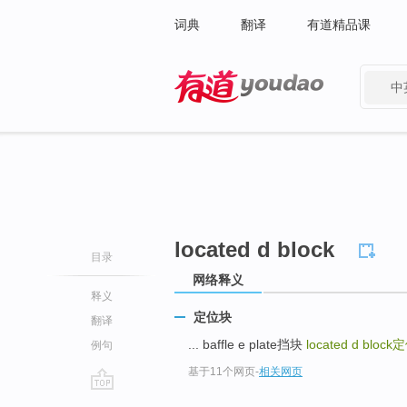
词典
翻译
有道精品课
中
有道 - 网易旗下搜索
located d block
目录
网络释义
释义
定位块
翻译
... baffle e plate挡块
located d block
定
例句
基于11个网页
-
相关网页
go