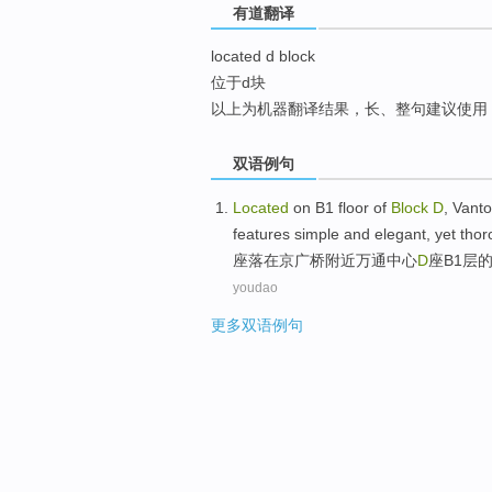
有道翻译
top
located d block
位于d块
以上为机器翻译结果，长、整句建议使用
双语例句
Located
on
B1
floor
of
Block
D
,
Vant
features
simple
and elegant
,
yet
thor
座落
在
京广
桥
附近
万通
中心
D
座
B1
层
youdao
更多双语例句