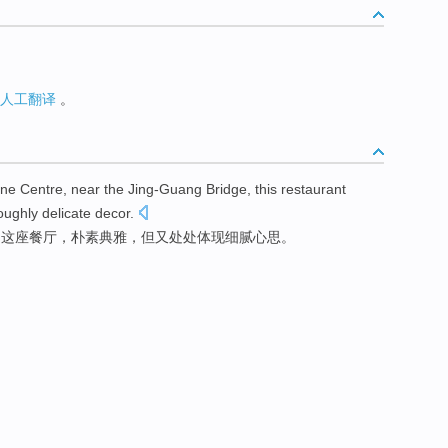
人工翻译
。
one
Centre
,
near
the
Jing-Guang
Bridge
, this
restaurant
oughly delicate
decor
.
的
这座
餐厅
，
朴素
典雅
，
但
又处处体现
细腻
心思
。