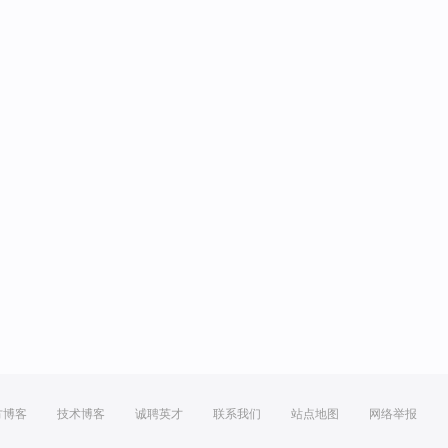
方博客
技术博客
诚聘英才
联系我们
站点地图
网络举报