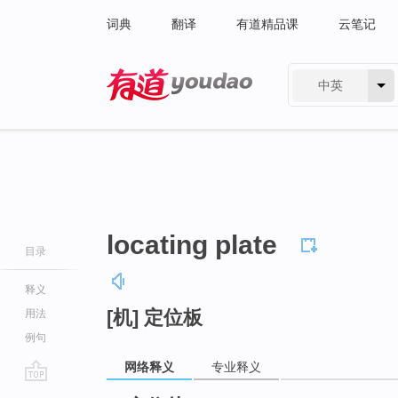
词典
翻译
有道精品课
云笔记
中英
有道 - 网易旗下搜索
locating plate
目录
释义
[机] 定位板
用法
例句
网络释义
专业释义
go