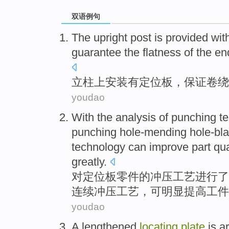
双语例句
The upright post is
provided
wit
guarantee
the
flatness
of
the en
立柱
上安装
有
定位
板
，
保证
卷绕
youdao
With
the
analysis
of
punching
t
punching
hole-mending hole-bl
technology
can
improve
part
qua
greatly.
对
定位
板
零件
的
冲压
工艺
进行
了
连续
冲压工艺，
可
明显
提高
工件
youdao
A
lengthened
locating
plate
is a