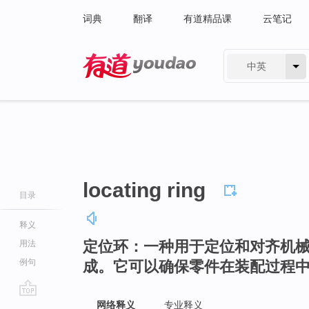
词典
翻译
有道精品课
云笔记
中英
有道 - 网易旗下搜索
locating ring
目录
释义
定位环：一种用于定位和对齐机
用法
例句
成。它可以确保零件在装配过程
go
网络释义
专业释义