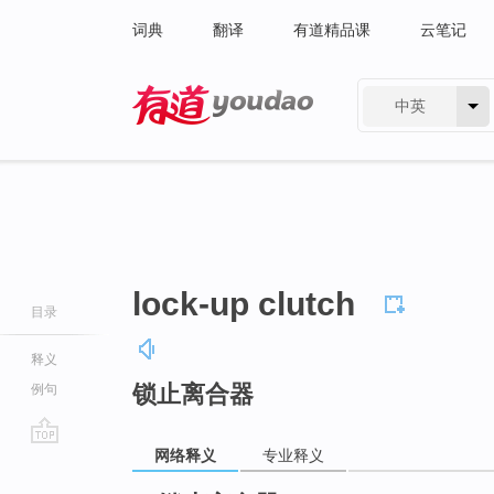
词典
翻译
有道精品课
云笔记
中英
有道 - 网易旗下搜索
lock-up clutch
目录
释义
锁止离合器
例句
网络释义
专业释义
go
top