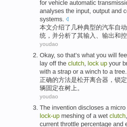
for
vehicle
automatic
transmissi
analyses
the
input
,
output
and
c
systems
.
本文
介绍了
几种
典型
的
汽车
自动
统
，
并
分析了
其
输入
、
输出
和
控
youdao
Okay
, so that’s what you
will
feel
lay off the
clutch
,
lock
up
your
b
with a
strap
or
a
winch
to a
tree
.
正确
的方法
是
松开离合器
，
锁定
辆
固定
在
树上
。
youdao
The invention
discloses
a
micro
lock-up
meshing
of
a
wet
clutch
current
throttle
percentage
and