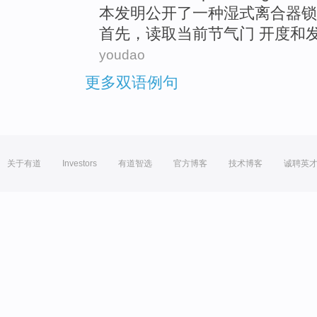
本
发明
公开
了
一
种
湿式
离合器
锁
首先
，
读取
当前
节气门 开度
和
youdao
更多双语例句
关于有道
Investors
有道智选
官方博客
技术博客
诚聘英