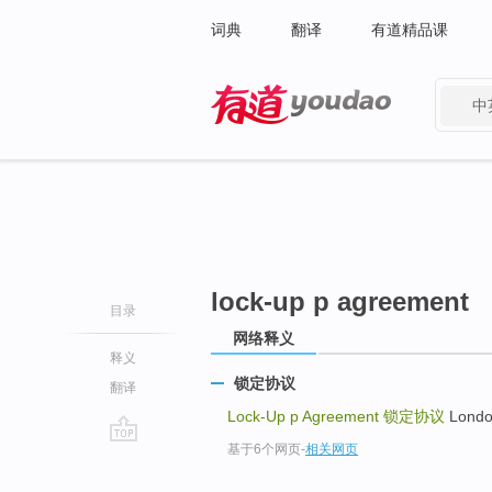
词典
翻译
有道精品课
中
有道 - 网易旗下搜索
lock-up p agreement
目录
网络释义
释义
锁定协议
翻译
Lock-Up p Agreement
锁定协议
Londo
基于6个网页
-
相关网页
go
top