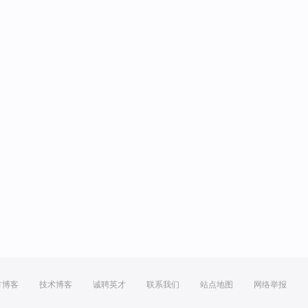
方博客
技术博客
诚聘英才
联系我们
站点地图
网络举报