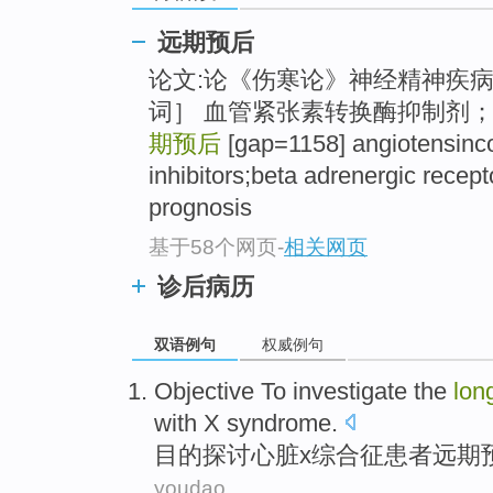
远期预后
论文:论《伤寒论》神经精神疾病
词］ 血管紧张素转换酶抑制剂；
期预后
[gap=1158] angiotensinc
inhibitors;beta adrenergic recept
prognosis
基于58个网页
-
相关网页
诊后病历
双语例句
权威例句
Objective
To investigate
the
lon
with
X
syndrome
.
目的
探讨
心脏
x
综合征
患者
远期
youdao