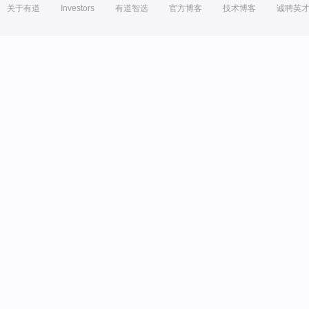
关于有道
Investors
有道智选
官方博客
技术博客
诚聘英