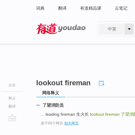
词典
翻译
有道精品课
云笔记
中英
有道 - 网易旗下搜索
lookout fireman
目录
网络释义
释义
了望消防员
翻译
... leading fireman 生火长
lookout fireman
了望消
基于68个网页
-
相关网页
go
top