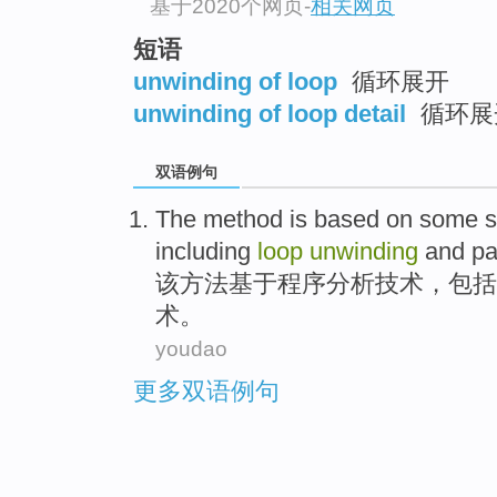
基于2020个网页
-
相关网页
短语
unwinding of loop
循环展开
unwinding of loop detail
循环展
双语例句
The
method
is
based on
some s
including
loop
unwinding
and
pa
该
方法
基于
程序
分析
技术
，
包括
术。
youdao
更多双语例句