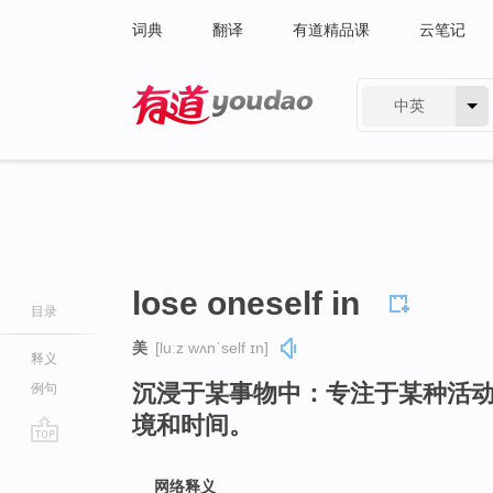
词典
翻译
有道精品课
云笔记
中英
有道 - 网易旗下搜索
lose oneself in
目录
美
[luːz wʌnˈself ɪn]
释义
沉浸于某事物中：专注于某种活
例句
境和时间。
go
top
网络释义