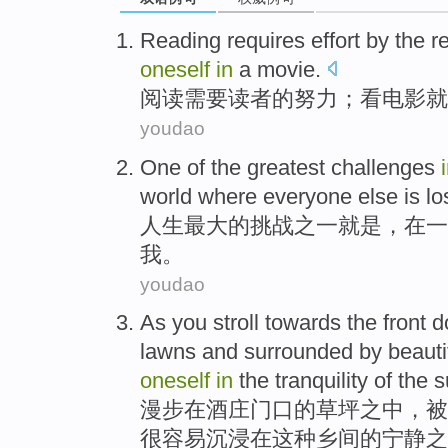
Reading
requires
effort
by the
r
oneself
in
a movie
.
阅读
需要
读者
的
努力
；看电影
就
youdao
One
of the
greatest
challenges
world
where everyone else
is
los
人生
最大
的
挑战
之一
就是
，
在
一
我。
youdao
As you stroll
towards
the front d
lawns
and
surrounded
by
beauti
oneself
in
the tranquility
of
the s
漫步
在
酒庄
门口
的
草坪之中
，被
很
容易
沉浸
在
这种
乡间的宁静之