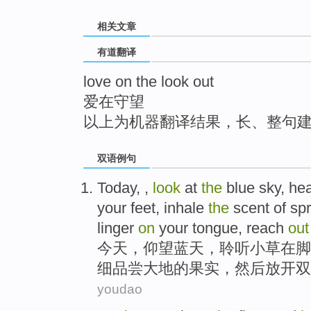
top
相关文章
有道翻译
love on the look out
爱在守望
以上为机器翻译结果，长、整句
双语例句
Today
, ,
look
at
the
blue sky
,
he
your feet
,
inhale
the
scent
of
spr
linger
on
your
tongue,
reach
out
今天
，
仰望
蓝天
，
聆听
小草
在
脚
细品尝
大地
的
果实
，然后
放开双
youdao