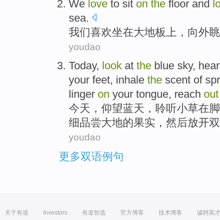
We
love
to
sit
on
the
floor
and
l
sea
.
我们
喜欢
坐在
大
地板
上，向
外眺
youdao
Today
,
look
at
the
blue sky
,
hear
your feet
,
inhale
the
scent
of
spr
linger
on
your
tongue, reach
out
今天
，
仰望
蓝天
，
聆听
小草
在
脚
细品尝
大地
的
果实
，然后放开双
youdao
更多双语例句
关于有道
Investors
有道智选
官方博客
技术博客
诚聘英