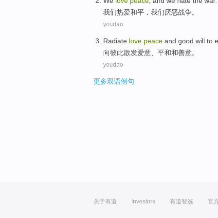
We
love
peace
, and we
hate
the
war
.
我们
热爱
和平
，我们
厌恶
战争
。
youdao
Radiate
love
peace
and
good will
to
向
彼此
散发
爱意、
平和
和
善意。
youdao
更多双语例句
关于有道
Investors
有道智选
官