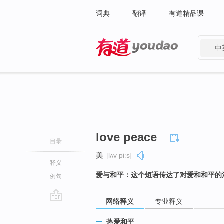
词典
翻译
有道精品课
中
有道 - 网易旗下搜索
love peace
目录
美
[lʌv piːs]
释义
爱与和平：这个短语传达了对爱和和平的
例句
网络释义
专业释义
go
top
热爱和平