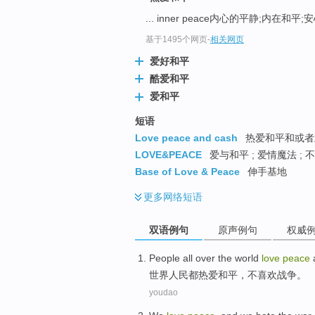
... inner peace内心的平静;内在和平;
基于1495个网页
-
相关网页
爱好和平
酷爱和平
爱和平
短语
Love peace and cash
热爱和平和或者毁
LOVE&PEACE
爱与和平 ; 爱情魔法 ; 不
Base of Love & Peace
伸手基地
更多
网络短语
双语例句
原声例句
权威
P
eople all over the world
love
peace
a
世
界人民都热爱和平，不喜欢战争。
youdao