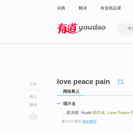
词典
翻译
有道精品课
中
有道 - 网易旗下搜索
love peace pain
目录
网络释义
释义
唱片名
翻译
... 表演者: Huski
唱片名
:
Love Peace P
基于4个网页
-
相关网页
go
top