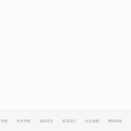
方博客
技术博客
诚聘英才
联系我们
站点地图
网络举报