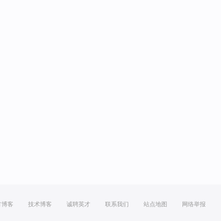
方博客
技术博客
诚聘英才
联系我们
站点地图
网络举报