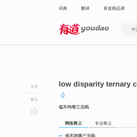
词典
翻译
有道精品课
中
有道 - 网易旗下搜索
low disparity ternary 
目录
释义
低不均等三元码
go
网络释义
专业释义
top
低不均等三元码