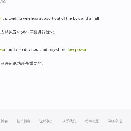
性能
。
on
,
providing
wireless
support
out of the box
and
small
线
支持
以及
针对
小
屏幕
进行优化。
wer
,
portable
devices
,
and
anywhere
low
power
以及
任何
低
功耗
是
重要
的。
方博客
技术博客
诚聘英才
联系我们
站点地图
网络举报