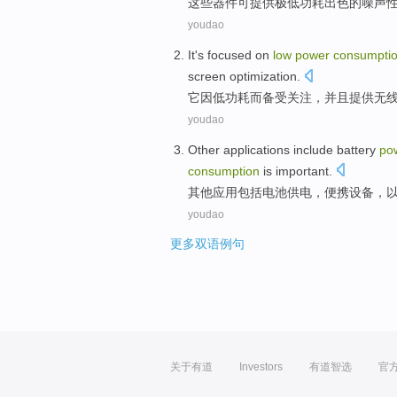
这些
器件
可提供
极
低
功耗
出色的
噪声
youdao
It
's focused
on
low
power
consumpti
screen
optimization
.
它
因
低
功耗
而备受关注，
并且提供
无
youdao
Other
applications
include
battery
po
consumption
is
important
.
其他
应用
包括
电池
供电
，
便携
设备
，
youdao
更多双语例句
关于有道
Investors
有道智选
官