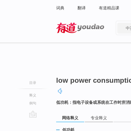
词典
翻译
有道精品课
中
有道 - 网易旗下搜索
low power consumpti
目录
释义
低功耗：指电子设备或系统在工作时所消
例句
网络释义
专业释义
go
top
低功耗