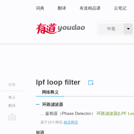
词典
翻译
有道精品课
云笔记
中英
有道 - 网易旗下搜索
lpf loop filter
目录
网络释义
释义
环路滤波器
翻译
... 鉴相器（Phase Detector）
环路滤波器
(
LPF Loo
基于16个网页
-
相关网页
go
top
短语