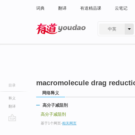
词典
翻译
有道精品课
云笔记
中英
有道 - 网易旗下搜索
macromolecule drag reducti
目录
网络释义
释义
高分子减阻剂
翻译
高分子减阻剂
基于1个网页
-
相关网页
go
top