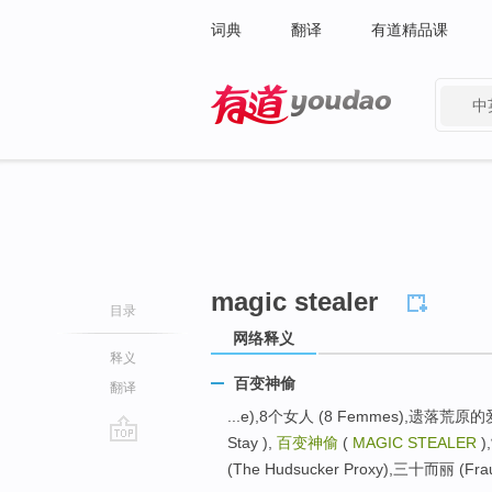
词典
翻译
有道精品课
中
有道 - 网易旗下搜索
magic stealer
目录
网络释义
释义
百变神偷
翻译
...e),8个女人 (8 Femmes),遗落荒原的爱 (
Stay ),
百变神偷
(
MAGIC STEALER
)
go
(The Hudsucker Proxy),三十而丽 (Fraul
top