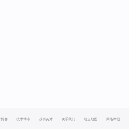
方博客
技术博客
诚聘英才
联系我们
站点地图
网络举报