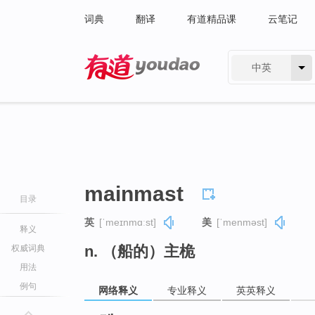
词典
翻译
有道精品课
云笔记
中英
有道 - 网易旗下搜索
mainmast
目录
英
[ˈmeɪnmɑːst]
美
[ˈmenməst]
释义
n. （船的）主桅
权威词典
用法
例句
网络释义
专业释义
英英释义