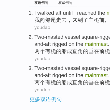
双语例句
权威例句
I
walked
aft until
I
reached
the
m
我
向
船尾
走去
，
来到了
主
桅前。
youdao
Two-masted
vessel
square-rig
and-aft rigged on the
mainmast
.
两个有
桅
的
船
成直角的垂
在
前
桅
youdao
Two-masted
vessel
square-rigg
and-aft rigged
on
the
mainmast
.
两个有
桅
的
船
成直角的垂
在
前桅
youdao
更多双语例句