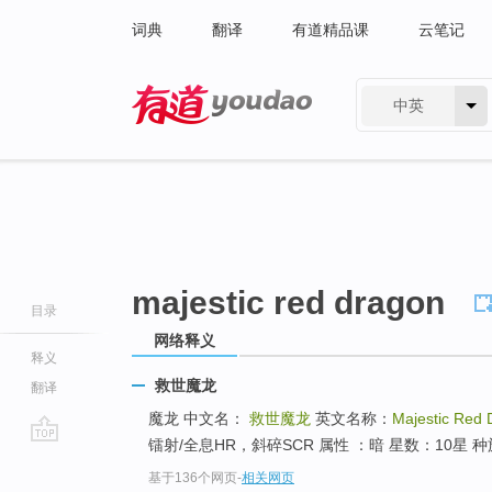
词典
翻译
有道精品课
云笔记
中英
有道 - 网易旗下搜索
majestic red dragon
目录
网络释义
释义
救世魔龙
翻译
魔龙 中文名：
救世魔龙
英文名称：
Majestic Red 
镭射/全息HR，斜碎SCR 属性 ：暗 星数：10星 种族：
go
基于136个网页
-
相关网页
top