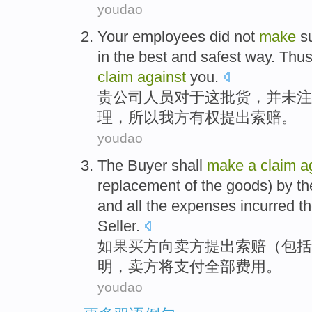
youdao
Your
employees
did not
make
s
in
the best
and
safest
way
.
Thu
claim
against
you
.
贵
公司人员对于
这
批货
，
并未
注
理，
所以
我方
有权
提出索赔。
youdao
The
Buyer
shall
make
a
claim
a
replacement
of
the
goods) by
th
and
all
the
expenses incurred th
Seller
.
如果
买
方向
卖方
提出
索赔（
包括
明
，卖方
将
支付
全部
费用
。
youdao