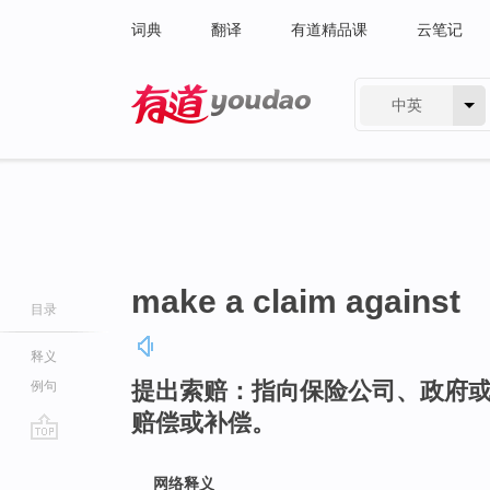
词典
翻译
有道精品课
云笔记
中英
有道 - 网易旗下搜索
make a claim against
目录
释义
提出索赔：指向保险公司、政府
例句
赔偿或补偿。
go
top
网络释义