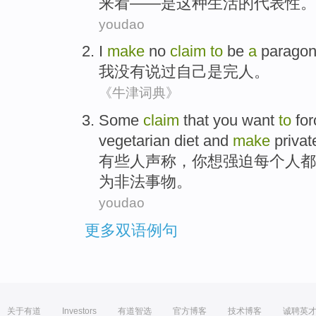
来看——是
这种
生活
的
代表性
。
youdao
I
make
no
claim
to
be
a
parago
我
没有
说
过自己
是
完人
。
《牛津词典》
Some
claim
that
you
want
to
for
vegetarian diet
and
make
privat
有些
人
声称
，
你
想
强迫
每个人都
为非法事物
。
youdao
更多双语例句
关于有道
Investors
有道智选
官方博客
技术博客
诚聘英