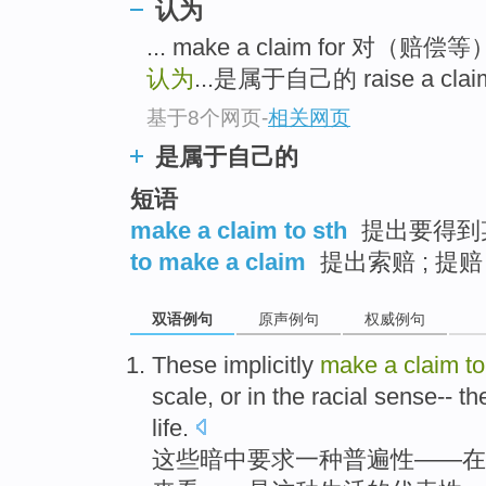
认为
... make a claim for 对（赔
认为
...是属于自己的 raise a c
基于8个网页
-
相关网页
是属于自己的
短语
make a claim to sth
提出要得到
to make a claim
提出索赔 ; 提赔
双语例句
原声例句
权威例句
These
implicitly
make
a
claim
to
scale
,
or
in
the
racial
sense
-- t
life
.
这些
暗中
要求
一种
普遍性
——
在