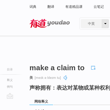
词典
翻译
有道精品课
云笔记
中英
有道 - 网易旗下搜索
make a claim to
目录
美
[meɪk ə kleɪm tu]
释义
声称拥有：表达对某物或某种权
例句
网络释义
go
top