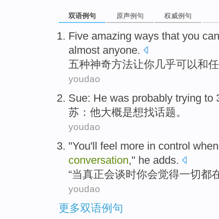
双语例句
原声例句
权威例句
Five
amazing
ways
that
you
ca
almost
anyone
.
五种
神奇
方法
让
你
几乎
可以
和
任
youdao
Sue
:
He
was probably
trying to
苏
：
他
大概
是
想
找话题。
youdao
"
You
'll
feel
more
in
control
when
conversation
,"
he
adds
.
“
当
真正
会谈
时
你
会
觉得
一切都
youdao
更多双语例句