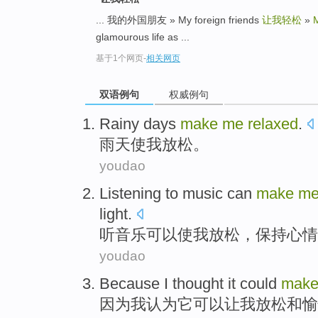
... 我的外国朋友 » My foreign friends
让我轻松
»
glamourous life as ...
基于1个网页
-
相关网页
双语例句
权威例句
Rainy days
make
me
relaxed
.
雨天
使
我
放松
。
youdao
L
istening to music can
make
m
light.
听
音乐可以使我放松，保持心情
youdao
Because
I
thought
it
could
mak
因为
我
认为
它
可以
让
我
放松
和
愉